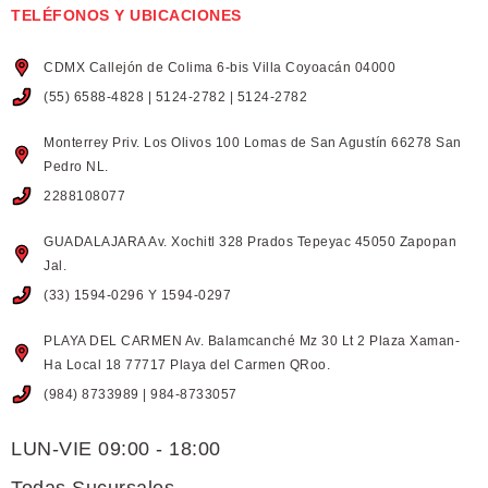
TELÉFONOS Y UBICACIONES
CDMX Callejón de Colima 6-bis Villa Coyoacán 04000
(55) 6588-4828 | 5124-2782 | 5124-2782
Monterrey Priv. Los Olivos 100 Lomas de San Agustín 66278 San
Pedro NL.
2288108077
GUADALAJARA Av. Xochitl 328 Prados Tepeyac 45050 Zapopan
Jal.
(33) 1594-0296 Y 1594-0297
PLAYA DEL CARMEN Av. Balamcanché Mz 30 Lt 2 Plaza Xaman-
Ha Local 18 77717 Playa del Carmen QRoo.
(984) 8733989 | 984-8733057
LUN-VIE 09:00 - 18:00
Todas Sucursales