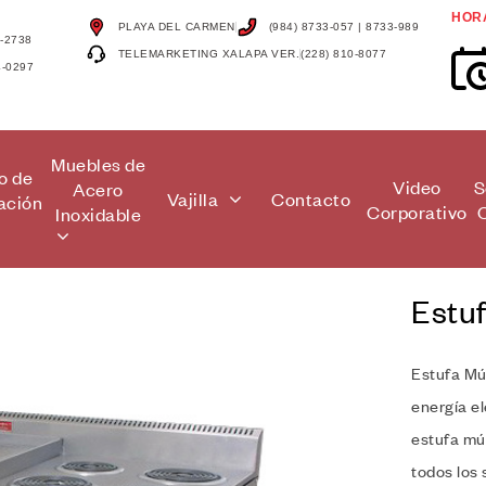
HOR
PLAYA DEL CARMEN
(984) 8733-057 | 8733-989
4-2738
TELEMARKETING XALAPA VER.
(228) 810-8077
4-0297
Muebles de
o de
Video
S
Acero
Vajilla
Contacto
ación
Corporativo
Inoxidable
Estuf
Estufa Múl
🔍
energía el
estufa múl
todos los 