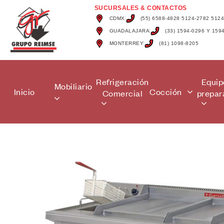
SUCURSALES & CONTACTOS
CDMX
(55) 6588-4828 5124-2782 512
GUADALAJARA
(33) 1594-0296 Y 159
MONTERREY
(81) 1098-8205
Refrigeración
Equip
Mobiliario
Inicio
Cocción
Comercial
prepar