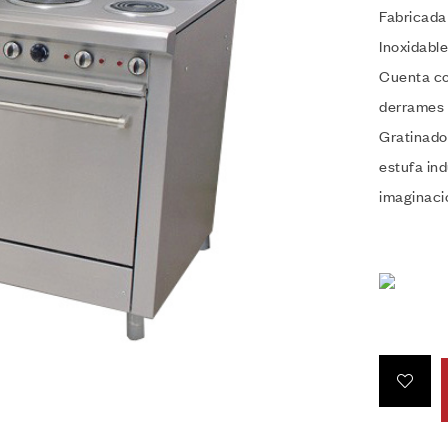
Fabricada 
Inoxidable
Cuenta co
derrames a
Gratinador
estufa ind
imaginaci