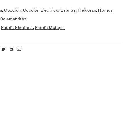
s:
Cocción
,
Cocción Eléctrico
,
Estufas
,
Freidoras
,
Hornos
,
,
Salamandras
:
Estufa Eléctrica
,
Estufa Múltiple
Facebook
Twitter
Linkedin
Email