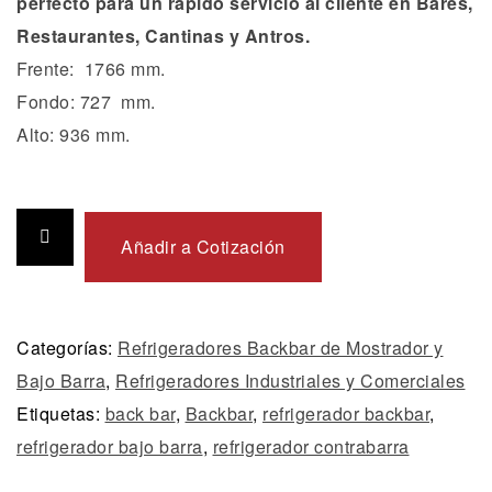
perfecto para un rápido servicio al cliente en Bares,
Restaurantes, Cantinas y Antros.
Frente: 1766 mm.
Fondo: 727 mm.
Alto: 936 mm.
Añadir a Cotización
Categorías:
Refrigeradores Backbar de Mostrador y
Bajo Barra
,
Refrigeradores Industriales y Comerciales
Etiquetas:
back bar
,
Backbar
,
refrigerador backbar
,
refrigerador bajo barra
,
refrigerador contrabarra