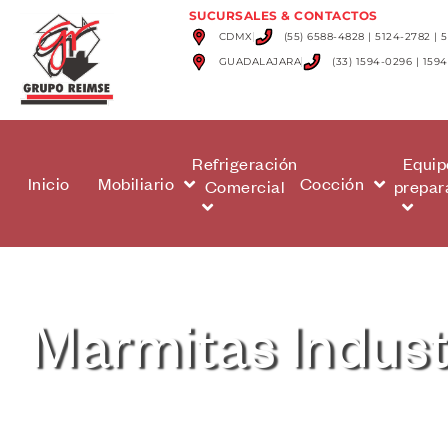
SUCURSALES & CONTACTOS
CDMX
(55) 6588-4828 | 5124-2782 | 
GUADALAJARA
(33) 1594-0296 | 159
Refrigeración
Equip
Inicio
Mobiliario
Cocción
Comercial
prepar
Marmitas Indust