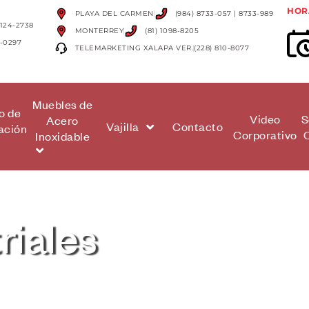
HOR
PLAYA DEL CARMEN
(984) 8733-057 | 8733-989
5124-2738
MONTERREY
(81) 1098-8205
4-0297
TELEMARKETING XALAPA VER.
(228) 810-8077
Muebles de
o de
Video
S
Acero
Vajilla
Contacto
ación
Corporativo
Inoxidable
riales