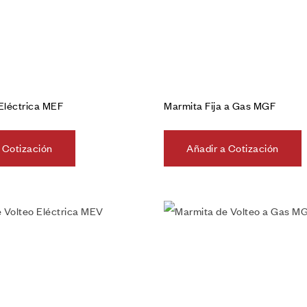
 Eléctrica MEF
Marmita Fija a Gas MGF
 Cotización
Añadir a Cotización
Añadir a la lista de deseos
Vista rápida