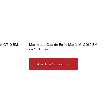
 M-G710 BM
Marmita a Gas de Baño María M-G915 BM
de 150 litros
Añadir a Cotización