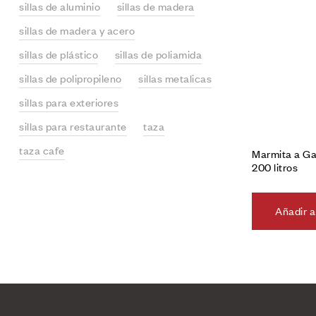
sillas de aluminio
sillas de madera
sillas de madera y acero
sillas de plástico
sillas de poliamida
sillas de polipropileno
sillas metalicas
sillas para exteriores
sillas para restaurante
taza
taza cafe
Marmita a G
200 litros
Añadir a