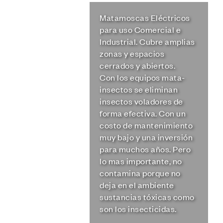
Matamoscas Eléctricos
para uso Comercial e
Industrial. Cubre amplias
zonas y espacios
cerrados y abiertos.
Con los equipos mata-
insectos se eliminan
insectos voladores de
forma efectiva. Con un
costo de mantenimiento
muy bajo y una inversión
para muchos años. Pero
lo mas importante, no
contamina porque no
deja en el ambiente
sustancias tóxicas como
son los insecticidas.