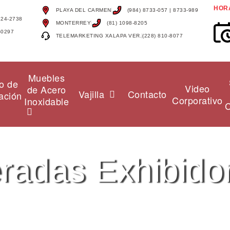
HOR
PLAYA DEL CARMEN
(984) 8733-057 | 8733-989
124-2738
MONTERREY
(81) 1098-8205
-0297
TELEMARKETING XALAPA VER.
(228) 810-8077
Muebles
o de
Video
de Acero
Vajilla
Contacto
ación
Corporativo
Inoxidable
C
eradas Exhibido