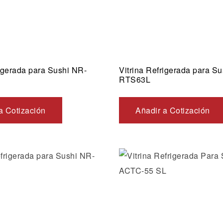
rigerada para Sushi NR-
Vitrina Refrigerada para S
RTS63L
a Cotización
Añadir a Cotización
Añadir a la lista de dese
Vista rápida