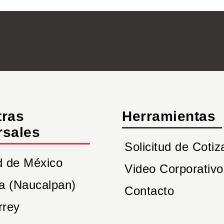
tras
Herramientas
rsales
Solicitud de Cotiz
d de México
Video Corporativo
a (Naucalpan)
Contacto
rrey