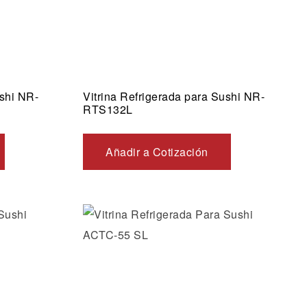
ushi NR-
Vitrina Refrigerada para Sushi NR-
RTS132L
Añadir a Cotización
os
Añadir a la lista de deseos
Vista rápida