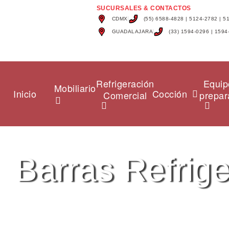
SUCURSALES & CONTACTOS
CDMX
(55) 6588-4828 | 5124-2782 | 5
GUADALAJARA
(33) 1594-0296 | 1594
Refrigeración
Equip
Mobiliario
Inicio
Cocción
Comercial
prepar
Barras Refrig