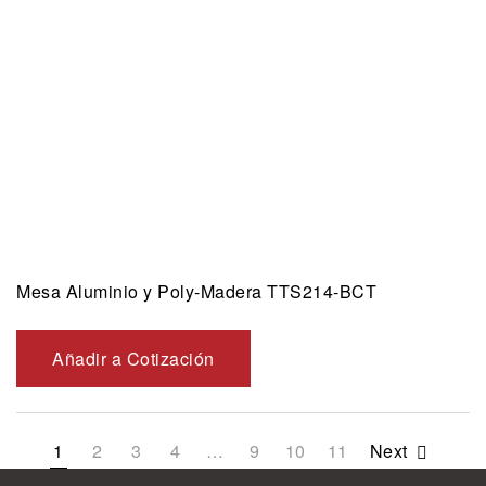
Mesa Aluminio y Poly-Madera TTS214-BCT
Añadir a Cotización
1
2
3
4
…
9
10
11
Next