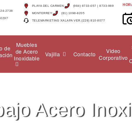
HOR
PLAYA DEL CARMEN
(984) 8733-057 | 8733-989
124-2738
MONTERREY
(81) 1098-8205
-0297
TELEMARKETING XALAPA VER.
(228) 810-8077
Muebles
o de
Video
de Acero
Vajilla
Contacto
ación
Corporativo
Inoxidable
C
ajo Acero Inox