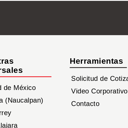
tras
Herramientas
rsales
Solicitud de Cotiz
d de México
Video Corporativo
a (Naucalpan)
Contacto
rrey
lajara