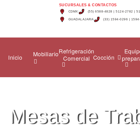
SUCURSALES & CONTACTOS
CDMX
(55) 6588-4828 | 5124-2782 | 5
GUADALAJARA
(33) 1594-0296 | 1594
Refrigeración
Equip
Mobiliario
Inicio
Cocción
Comercial
prepar
Mesas de Trab