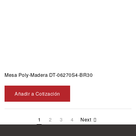
Mesa Poly-Madera DT-06270S4-BR30
Añadir a Cotización
1
2
3
4
Next