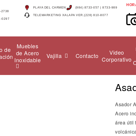
HOR
PLAYA DEL CARMEN
(984) 8733-057 | 8733-989
4-2738
TELEMARKETING XALAPA VER.
(228) 810-8077
4-0297
Muebles
o de
Video
de Acero
Vajilla
Contacto
ación
Corporativo
Inoxidable
C
Asa
Asador A
Acero ino
área útil
volcánica