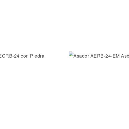
la lista de deseos
Añadir a la lista de dese
ida
Vista rápida