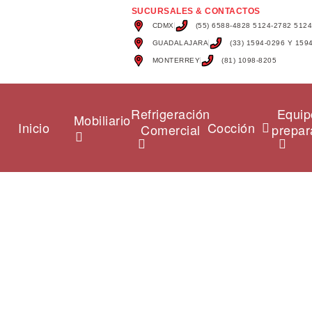
SUCURSALES & CONTACTOS
CDMX
(55) 6588-4828 5124-2782 512
GUADALAJARA
(33) 1594-0296 Y 159
MONTERREY
(81) 1098-8205
Refrigeración
Equip
Mobiliario
Inicio
Cocción
Comercial
prepar