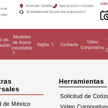
HOR
PLAYA DEL CARMEN
(984) 8733-057 | 8733-989
4-2738
TELEMARKETING XALAPA VER.
(228) 810-8077
4-0297
Muebles
o de
Video
de Acero
Vajilla
Contacto
ación
Corporativo
Inoxidable
C
tras
Herramientas
rsales
Solicitud de Cotiz
d de México
Video Corporativo