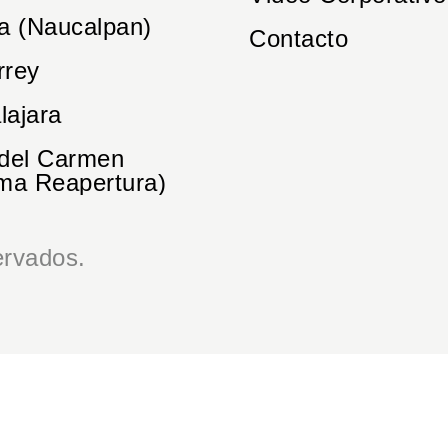
a (Naucalpan)
Contacto
rrey
lajara
 del Carmen
ma Reapertura)
rvados.