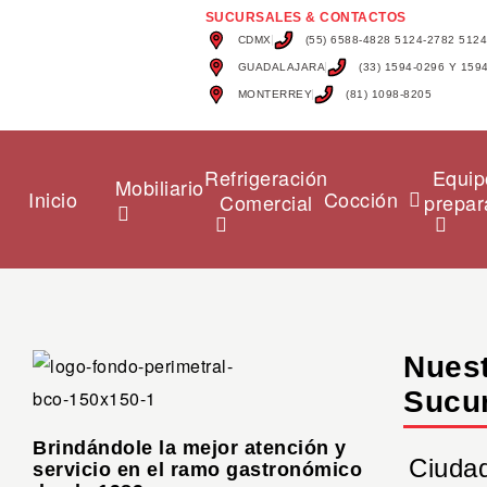
SUCURSALES & CONTACTOS
CDMX
(55) 6588-4828 5124-2782 512
GUADALAJARA
(33) 1594-0296 Y 159
MONTERREY
(81) 1098-8205
Refrigeración
Equip
Mobiliario
Inicio
Cocción
Comercial
prepar
Nues
Sucu
Brindándole la mejor atención y
Ciuda
servicio en el ramo gastronómico