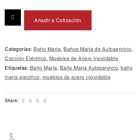
Añadir a Cotización
Categorías:
Baño Maria
,
Baños Maria de Autoservicio
,
Cocción Eléctrico
,
Muebles de Acero Inoxidable
Etiquetas:
Baño Maria
,
Baño Maria Autoservicio
,
baño
maria electrico
,
muebles de acero inoxidable
Facebook
Twitter
Linkedin
Email
Share: