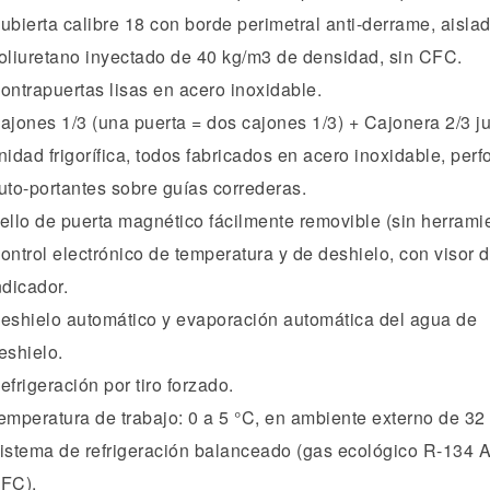
ubierta calibre 18 con borde perimetral anti-derrame, aisla
oliuretano inyectado de 40 kg/m3 de densidad, sin CFC.
ontrapuertas lisas en acero inoxidable.
ajones 1/3 (una puerta = dos cajones 1/3) + Cajonera 2/3 ju
nidad frigorífica, todos fabricados en acero inoxidable, perf
uto-portantes sobre guías correderas.
ello de puerta magnético fácilmente removible (sin herramie
ontrol electrónico de temperatura y de deshielo, con visor di
ndicador.
eshielo automático y evaporación automática del agua de
eshielo.
efrigeración por tiro forzado.
emperatura de trabajo: 0 a 5 °C, en ambiente externo de 32
istema de refrigeración balanceado (gas ecológico R-134 A
FC).