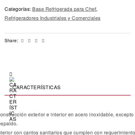
Categorías:
Base Refrigerada para Chef
,
Refrigeradores Industriales y Comerciales
Facebook
Twitter
Linkedin
Email
Share:
CARACTERÍSTICAS
onstrucción exterior e interior en acero inoxidable, excepto
espaldo.
nterior con cantos sanitarios que cumplen con requerimient