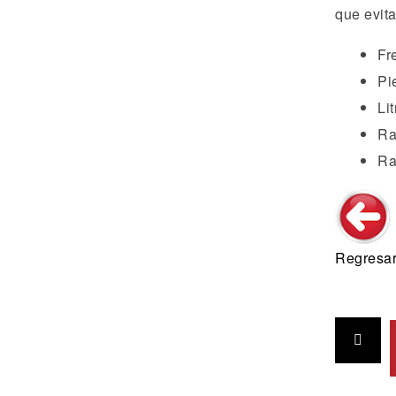
que evit
Fr
Pi
Li
Ra
Ra
Regresar