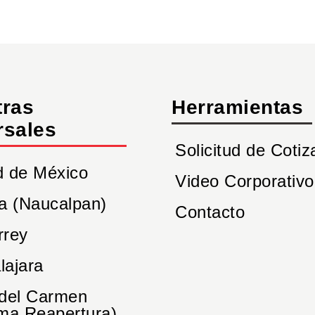
tras
Herramientas
rsales
Solicitud de Cotiz
d de México
Video Corporativo
a (Naucalpan)
Contacto
rrey
lajara
 del Carmen
ma Reapertura)