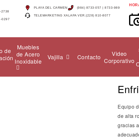
HOR
PLAYA DEL CARMEN
(984) 8733-057 | 8733-989
4-2738
TELEMARKETING XALAPA VER.
(228) 810-8077
4-0297
Muebles
o de
Video
de Acero
Vajilla
Contacto
ación
Corporativo
Inoxidable
C
Enfr
Equipo d
de alta r
gracias a
adecuado