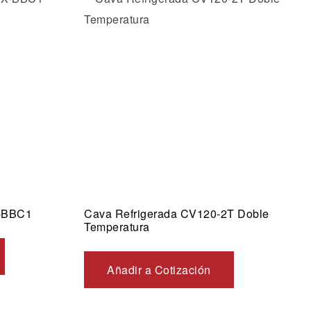
os
Añadir a la lista de deseos
Vista rápida
X-BBC1
Cava Refrigerada CV120-2T Doble
Temperatura
Añadir a Cotización