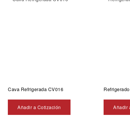
Añadir a 
Vista ráp
Cava Refrigerada CV016
Refrigerad
Añadir a Cotización
Añadir 