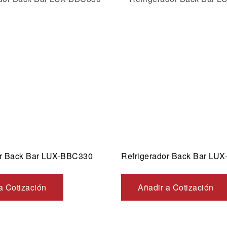
la lista de deseos
Añadir a la lista de dese
ida
Vista rápida
or Back Bar LUX-BBC330
Refrigerador Back Bar LU
a Cotización
Añadir a Cotización