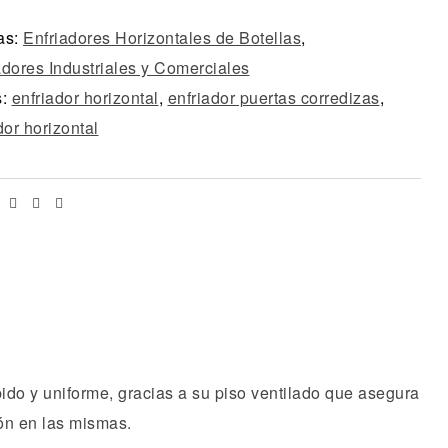
as:
Enfriadores Horizontales de Botellas
,
adores Industriales y Comerciales
s:
enfriador horizontal
,
enfriador puertas corredizas
,
dor horizontal
Facebook
Twitter
Linkedin
Email
ido y uniforme, gracias a su piso ventilado que asegura
ón en las mismas.