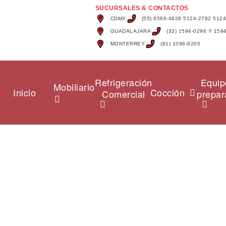
SUCURSALES & CONTACTOS
CDMX
(55) 6588-4828 5124-2782 512
GUADALAJARA
(33) 1594-0296 Y 159
MONTERREY
(81) 1098-8205
Refrigeración
Equip
Mobiliario
Inicio
Cocción
Comercial
prepar