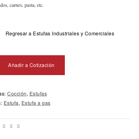
dos, carnes, pasta, etc.
Regresar a Estufas Industriales y Comerciales
Añadir a Cotización
as:
Cocción
,
Estufas
s:
Estufa
,
Estufa a gas
Facebook
Twitter
Linkedin
Email