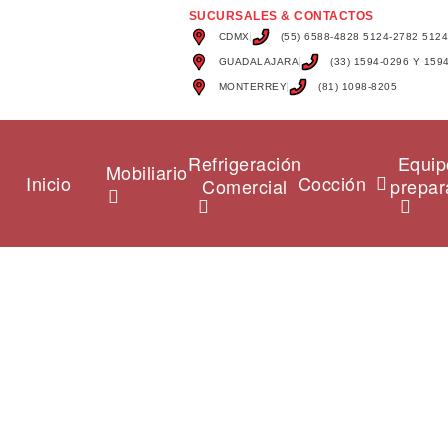
SUCURSALES & CONTACTOS
CDMX
(55) 6588-4828 5124-2782 512
GUADALAJARA
(33) 1594-0296 Y 159
MONTERREY
(81) 1098-8205
Refrigeración
Equip
Mobiliario
Inicio
Cocción
Comercial
prepar