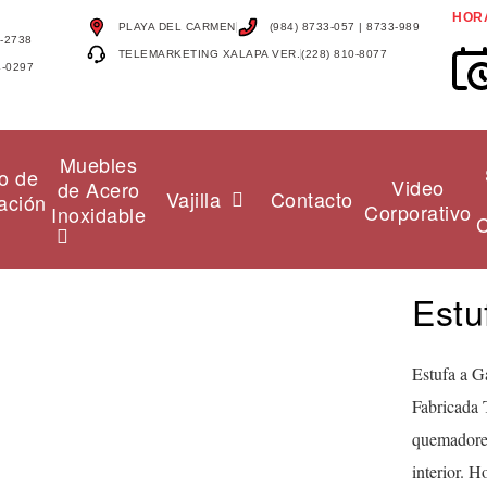
HOR
PLAYA DEL CARMEN
(984) 8733-057 | 8733-989
4-2738
TELEMARKETING XALAPA VER.
(228) 810-8077
4-0297
Muebles
o de
Video
de Acero
Vajilla
Contacto
ación
Corporativo
Inoxidable
C
Est
Estufa a 
Fabricada 
quemadores
interior. 