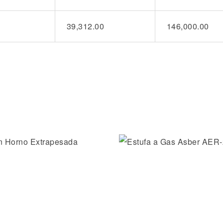
39,312.00
146,000.00
la lista de deseos
Añadir a la lista de dese
ida
Vista rápida