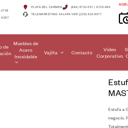
HOR
PLAYA DEL CARMEN
(984) 8733-057 | 8733-989
4-2738
TELEMARKETING XALAPA VER.
(228) 810-8077
4-0297
Muebles de
o de
Video
S
Acero
Vajilla
Contacto
ación
Corporativo
Inoxidable
Estu
MAS
🔍
Estufa a 
negocio. P
Totalment