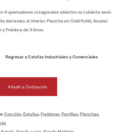
n 4 quemadores octagonales abiertos su cubierta semi-
ita derrames al interior. Plancha en Cold Rolld, Asador.
 y Freidora de 3 litros.
Regresar a Estufas Industriales y Comerciales
Añadir a Cotización
s:
Cocción
,
Estufas
,
Freidoras
,
Parrillas
,
Planchas
,
ras
:
Estufa
,
Estufa a gas
,
Estufa Múltiple