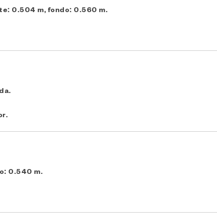
ente: 0.504 m, fondo: 0.560 m.
da.
or.
do: 0.540 m.