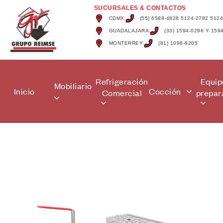
SUCURSALES & CONTACTOS
CDMX
(55) 6588-4828 5124-2782 512
GUADALAJARA
(33) 1594-0296 Y 159
MONTERREY
(81) 1098-8205
Refrigeración
Equip
Mobiliario
Inicio
Cocción
Comercial
prepar