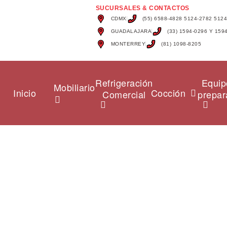
SUCURSALES & CONTACTOS
CDMX
(55) 6588-4828 5124-2782 512
GUADALAJARA
(33) 1594-0296 Y 159
MONTERREY
(81) 1098-8205
Refrigeración
Equip
Mobiliario
Inicio
Cocción
Comercial
prepar