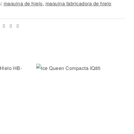
s:
maquina de hielo
,
maquina fabricadora de hielo
Facebook
Twitter
Linkedin
Email
os
Añadir a la lista de deseos
Vista rápida