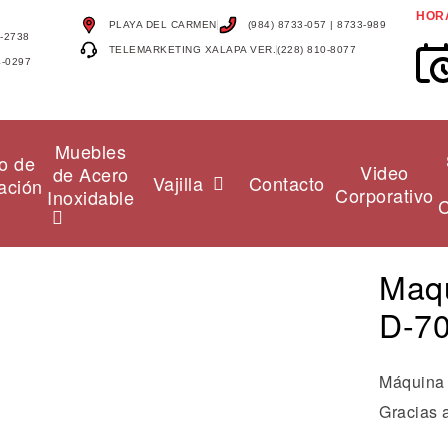
HOR
PLAYA DEL CARMEN
(984) 8733-057 | 8733-989
4-2738
TELEMARKETING XALAPA VER.
(228) 810-8077
4-0297
Muebles
o de
Video
de Acero
Vajilla
Contacto
ación
Corporativo
Inoxidable
C
Maqu
D-7
Máquina f
Gracias a