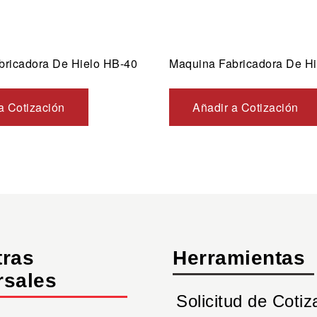
bricadora De Hielo HB-40
Maquina Fabricadora De H
a Cotización
Añadir a Cotización
tras
Herramientas
rsales
Solicitud de Cotiz