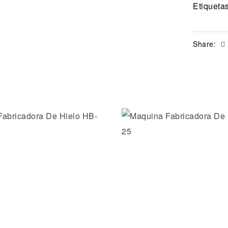
Etiqueta
Share:
la lista de deseos
Añadir a la lista de dese
ida
Vista rápida