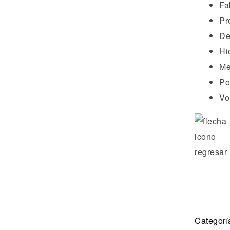
Fa
Pr
De
Hi
Me
Po
Vo
Categorí