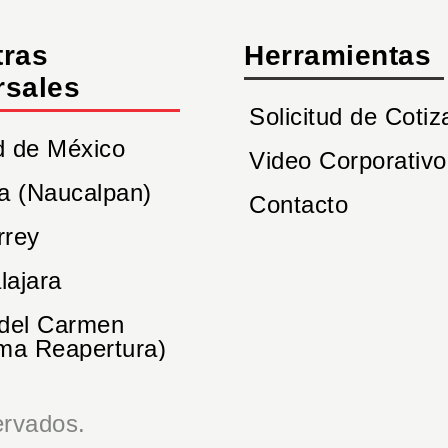
tras
Herramientas
rsales
Solicitud de Cotiz
d de México
Video Corporativo
a (Naucalpan)
Contacto
rrey
lajara
 del Carmen
ma Reapertura)
rvados.