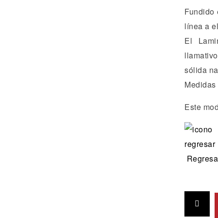
Fundido 
línea a el
El Lami
llamativ
sólida na
Medidas 
Este mod
Regresa