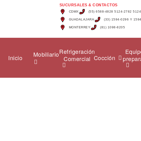
SUCURSALES & CONTACTOS
CDMX
(55) 6588-4828 5124-2782 512
GUADALAJARA
(33) 1594-0296 Y 159
MONTERREY
(81) 1098-8205
Refrigeración
Equip
Mobiliario
Inicio
Cocción
Comercial
prepar