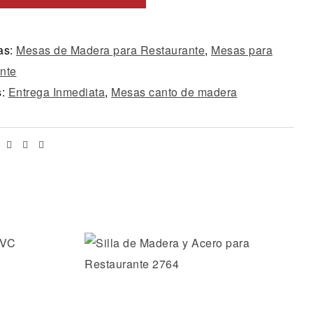
as:
Mesas de Madera para Restaurante
,
Mesas para
nte
s:
Entrega Inmediata
,
Mesas canto de madera
Facebook
Twitter
Linkedin
Email
os
Añadir a la lista de deseos
Vista rápida