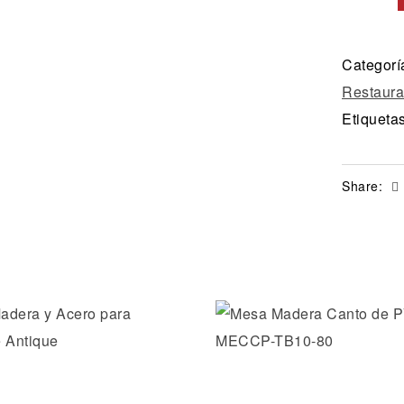
Categorí
Restaura
Etiqueta
Share:
la lista de deseos
Añadir a la lista de dese
ida
Vista rápida