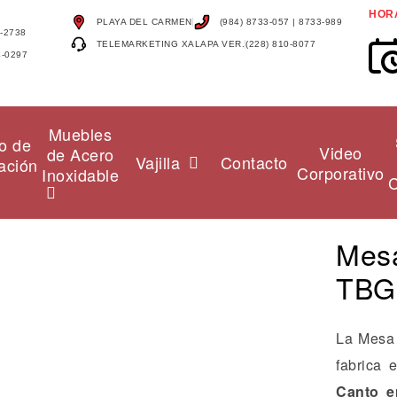
HOR
PLAYA DEL CARMEN
(984) 8733-057 | 8733-989
4-2738
TELEMARKETING XALAPA VER.
(228) 810-8077
4-0297
Muebles
o de
Video
de Acero
Vajilla
Contacto
ación
Corporativo
Inoxidable
C
Mesa
TBG
La Mesa
fabrica
Canto 