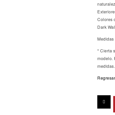
naturalez
Exterior
Colores 
Dark Waln
Medidas 
* Cierta 
modelo. 
medidas.
Regresar