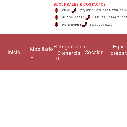
SUCURSALES & CONTACTOS
CDMX
(55) 6588-4828 5124-2782 512
GUADALAJARA
(33) 1594-0296 Y 159
MONTERREY
(81) 1098-8205
Refrigeración
Equip
Mobiliario
Inicio
Cocción
Comercial
prepar