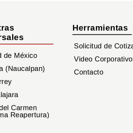
tras
Herramientas
rsales
Solicitud de Cotiz
d de México
Video Corporativo
a (Naucalpan)
Contacto
rrey
lajara
 del Carmen
ma Reapertura)