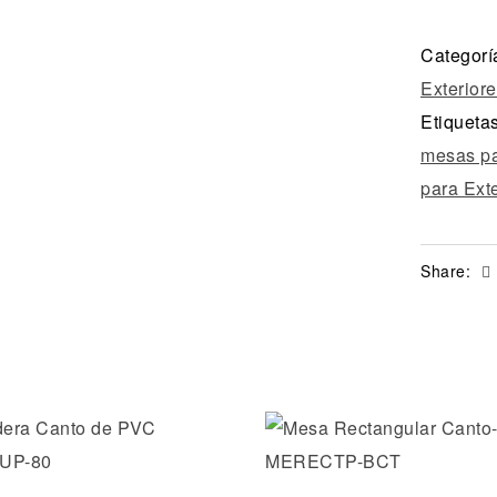
Categorí
Exterior
Etiqueta
mesas pa
para Ext
Share:
la lista de deseos
Añadir a la lista de dese