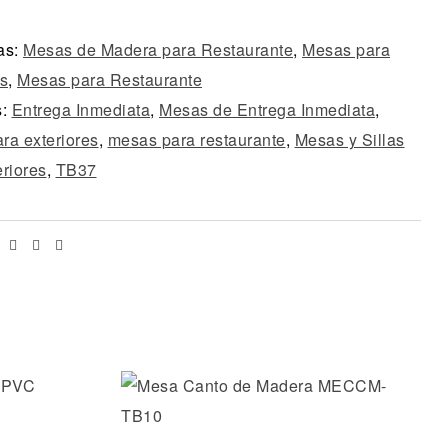
as:
Mesas de Madera para Restaurante
,
Mesas para
es
,
Mesas para Restaurante
s:
Entrega Inmediata
,
Mesas de Entrega Inmediata
,
ra exteriores
,
mesas para restaurante
,
Mesas y Sillas
eriores
,
TB37
Facebook
Twitter
Linkedin
Email
os
Añadir a la lista de deseos