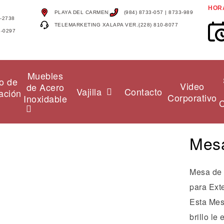
HOR
PLAYA DEL CARMEN
(984) 8733-057 | 8733-989
4-2738
TELEMARKETING XALAPA VER.
(228) 810-8077
4-0297
Muebles
o de
Video
de Acero
Vajilla
Contacto
ación
Corporativo
Inoxidable
C
Mes
Mesa de 
para Exte
Esta Mes
brillo l