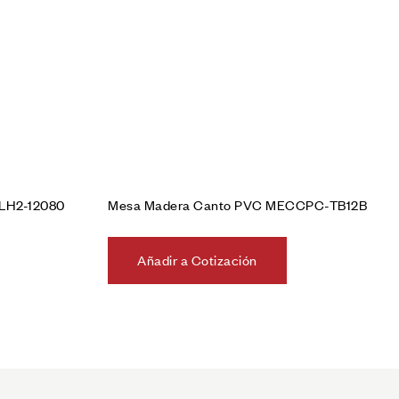
LH2-12080
Mesa Madera Canto PVC MECCPC-TB12B
Añadir a Cotización