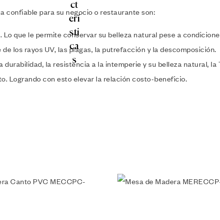
a confiable para su negocio o restaurante son:
e. Lo que le permite conservar su belleza natural pese a condici
 de los rayos UV, las plagas, la putrefacción y la descomposición.
urabilidad, la resistencia a la intemperie y su belleza natural, l
 Logrando con esto elevar la relación costo-beneficio.
a lista de deseos
Añadir a la lista de deseos
da
Vista rápida