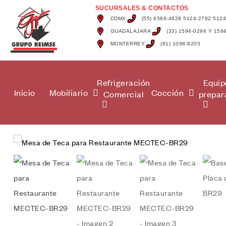
SUCURSALES & CONTACTOS
CDMX
(55) 6588-4828 5124-2782 512
GUADALAJARA
(33) 1594-0296 Y 159
MONTERREY
(81) 1098-8205
Refrigeración
Equip
Inicio
Mobiliario
Cocción
Comercial
prepar