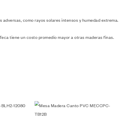
ones adversas, como rayos solares intensos y humedad extrema.
a Teca tiene un costo promedio mayor a otras maderas finas.
Añadir a la lista de deseos
Vista rápida