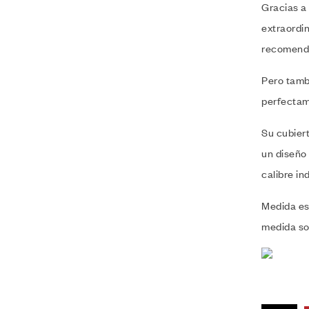
Gracias a
extraordi
recomenda
Pero tamb
perfectam
Su cubier
un diseño
calibre ind
Medida es
medida sol