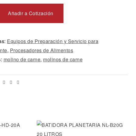
Añadir a Cotización
as:
Equipos de Preparación y Servicio para
nte
,
Procesadores de Alimentos
s:
molino de carne
,
molinos de carne
Facebook
Twitter
Linkedin
Email
os
Añadir a la lista de deseos