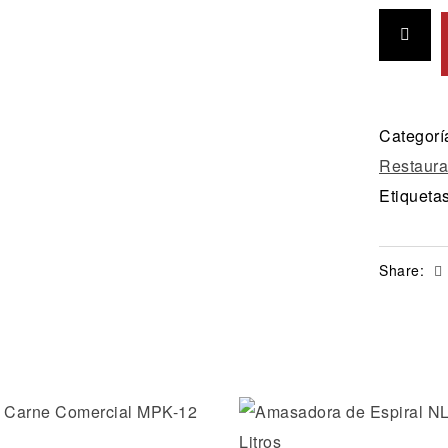
Categorí
Restaura
Etiqueta
Share:
la lista de deseos
Añadir a la lista de dese