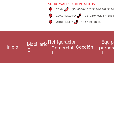
SUCURSALES & CONTACTOS
CDMX
(55) 6588-4828 5124-2782 512
GUADALAJARA
(33) 1594-0296 Y 159
MONTERREY
(81) 1098-8205
Refrigeración
Equip
Mobiliario
Inicio
Cocción
Comercial
prepar