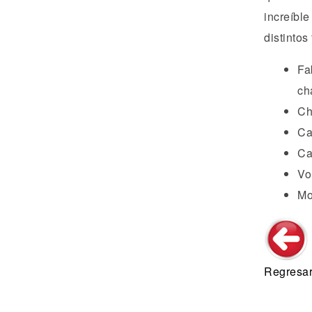
increíble
distintos
Fa
ch
Ch
Ca
Ca
Vo
Mo
Regresar