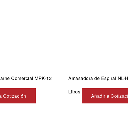
ida
Vista rápida
Carne Comercial MPK-12
Amasadora de Espiral NL-
Litros
a Cotización
Añadir a Cotizac