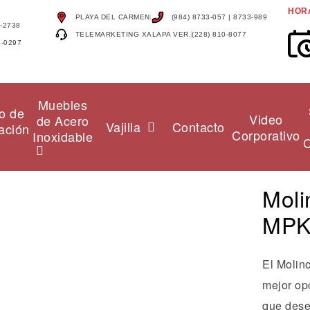
HOR
PLAYA DEL CARMEN
(984) 8733-057 | 8733-989
4-2738
TELEMARKETING XALAPA VER.
(228) 810-8077
4-0297
Muebles
o de
Video
de Acero
Vajilla
Contacto
ación
Corporativo
Inoxidable
C
Moli
MPK
El Molin
mejor op
que dese