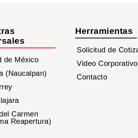
tras
Herramientas
rsales
Solicitud de Cotiz
d de México
Video Corporativo
a (Naucalpan)
Contacto
rrey
lajara
 del Carmen
ma Reapertura)