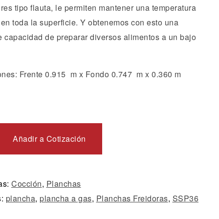
es tipo flauta, le permiten mantener una temperatura
 en toda la superficie. Y obtenemos con esto una
e capacidad de preparar diversos alimentos a un bajo
nes: Frente 0.915 m x Fondo 0.747 m x 0.360 m
Añadir a Cotización
as:
Cocción
,
Planchas
s:
plancha
,
plancha a gas
,
Planchas Freidoras
,
SSP36