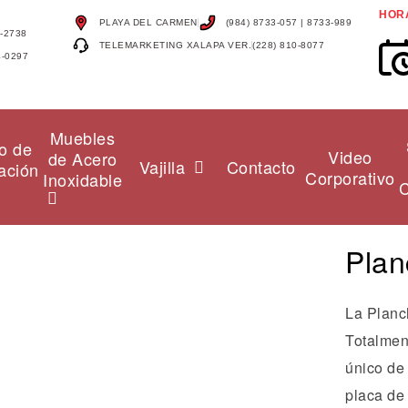
HOR
PLAYA DEL CARMEN
(984) 8733-057 | 8733-989
4-2738
TELEMARKETING XALAPA VER.
(228) 810-8077
4-0297
Muebles
o de
Video
de Acero
Vajilla
Contacto
ación
Corporativo
Inoxidable
C
Plan
La Planc
Totalmen
único de
placa de