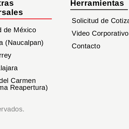
tras
Herramientas
rsales
Solicitud de Cotiz
d de México
Video Corporativo
a (Naucalpan)
Contacto
rrey
lajara
 del Carmen
ma Reapertura)
rvados.