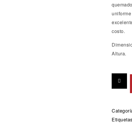
quemador
uniforme
excelent
costo.
Dimensio
Altura.
Categorí
Etiqueta