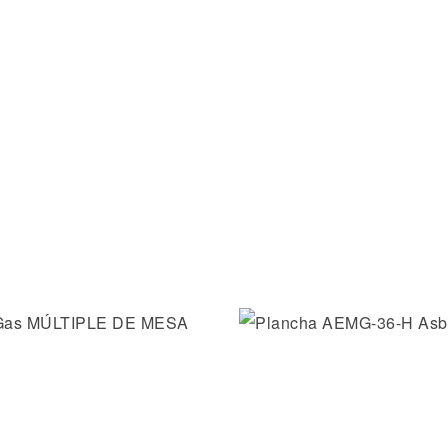
la lista de deseos
Añadir a la lista de dese
ida
Vista rápida