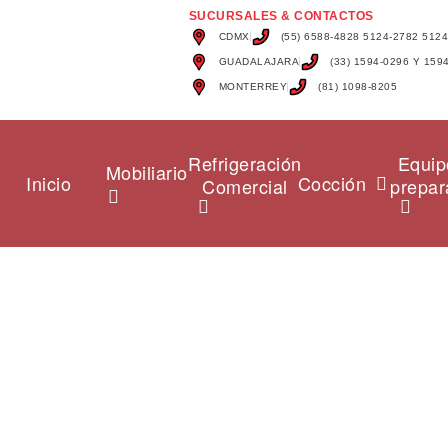
SUCURSALES & CONTACTOS
CDMX
(55) 6588-4828 5124-2782 512
GUADALAJARA
(33) 1594-0296 Y 159
MONTERREY
(81) 1098-8205
Refrigeración
Equip
Mobiliario
Inicio
Cocción
Comercial
prepar