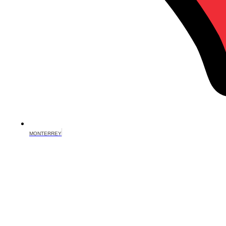
MONTERREY