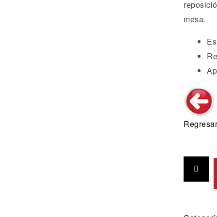
reposici
mesa.
Es
Re
Ap
Regresar 