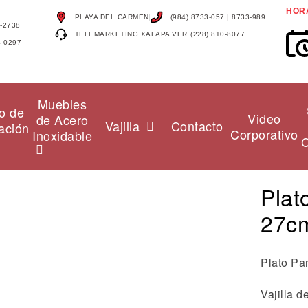
HOR
PLAYA DEL CARMEN
(984) 8733-057 | 8733-989
4-2738
TELEMARKETING XALAPA VER.
(228) 810-8077
4-0297
Muebles
o de
Video
de Acero
Vajilla
Contacto
ación
Corporativo
Inoxidable
C
Plat
27c
Plato Pa
Vajilla 