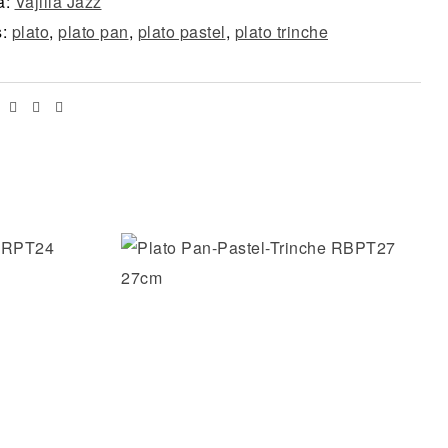
a:
Vajilla Jazz
s:
plato
,
plato pan
,
plato pastel
,
plato trinche
Facebook
Twitter
Linkedin
Email
os
Añadir a la lista de deseos
Vista rápida