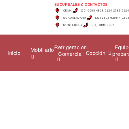
SUCURSALES & CONTACTOS
CDMX
(55) 6588-4828 5124-2782 512
GUADALAJARA
(33) 1594-0296 Y 159
MONTERREY
(81) 1098-8205
Refrigeración
Equip
Mobiliario
Inicio
Cocción
Comercial
prepar