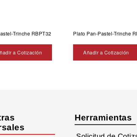
Pastel-Trinche RBPT32
Plato Pan-Pastel-Trinche 
ñadir a Cotización
Añadir a Cotización
tras
Herramientas
rsales
Solicitud de Cotiz