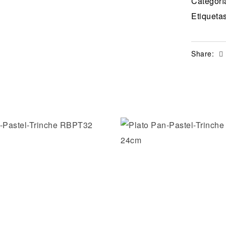
Categorí
Etiqueta
Share:
la lista de deseos
Añadir a la lista de dese
ida
Vista rápida