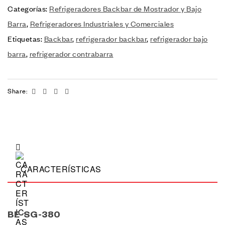
Categorías:
Refrigeradores Backbar de Mostrador y Bajo
Barra
,
Refrigeradores Industriales y Comerciales
Etiquetas:
Backbar
,
refrigerador backbar
,
refrigerador bajo
barra
,
refrigerador contrabarra
Facebook
Twitter
Linkedin
Email
Share:
CARACTERÍSTICAS
BE-SG-380