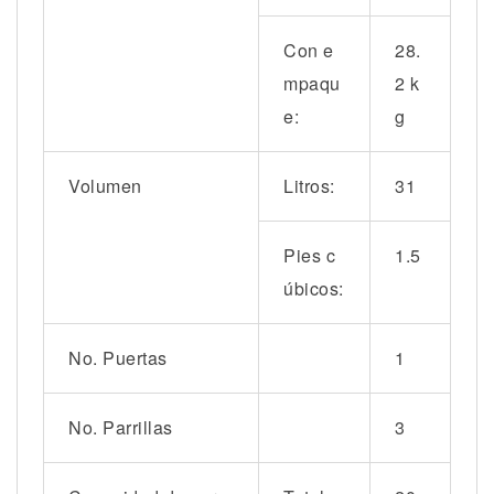
Con e
28.
mpaqu
2 k
e:
g
Volumen
Litros:
31
Pies c
1.5
úbicos:
No. Puertas
1
No. Parrillas
3