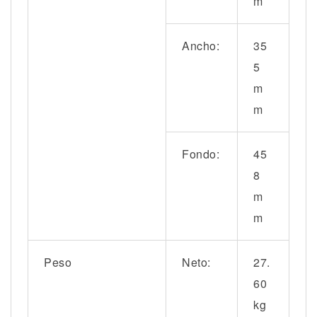
m
Ancho:
35
5
m
m
Fondo:
45
8
m
m
Peso
Neto:
27.
60
kg