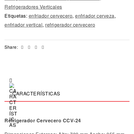
Refrigeradores Verticales
Etiquetas:
enfriador cervecero
,
enfriador cerveza
,
enfriador vertical
,
refrigerador cervecero
Facebook
Twitter
Linkedin
Email
Share:
CARACTERÍSTICAS
Refrigerador Cervecero CCV-24