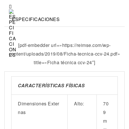
ESPECIFICACIONES
[pdf-embedder url=»https://reimse.com/wp-
content/uploads/2019/08/Ficha-tecnica-ccv-24.pdf»
title=»Ficha técnica ccv-24″]
CARACTERÍSTICAS FÍSICAS
Dimensiones Exter
Alto:
70
nas
9
m