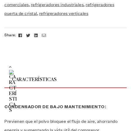
comerciales
,
refrigeradores industriales
,
refrigeradores
puerta de cristal
,
refrigeradores verticales
Facebook
Twitter
Linkedin
Email
Share:
CARACTERÍSTICAS
CONDENSADOR DE BAJO MANTENIMIENTO:
Previenen que el polvo bloquee el flujo de aire, ahorrando
energía y aumentando la vida útil del compresor.