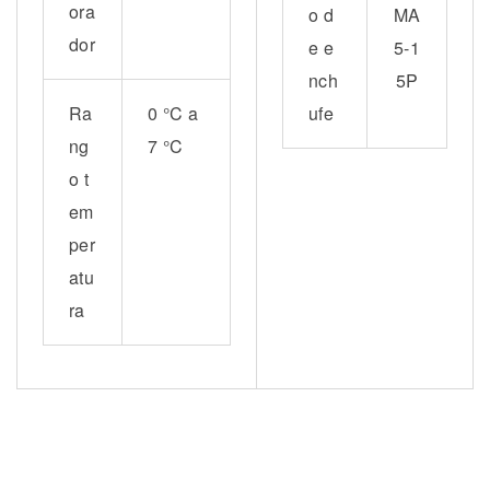
ora
o d
MA
dor
e e
5-1
nch
5P
Ra
0 °C a
ufe
ng
7 °C
o t
em
per
atu
ra