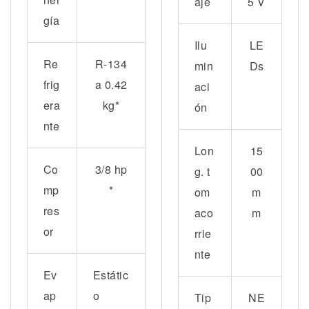
aje
5 V
gía
Ilu
LE
Re
R-134
min
Ds
frig
a 0.42
aci
era
kg*
ón
nte
Lon
15
Co
3/8 hp
g. t
00
mp
*
om
m
res
aco
m
or
rrie
nte
Ev
Estátic
ap
o
Tip
NE