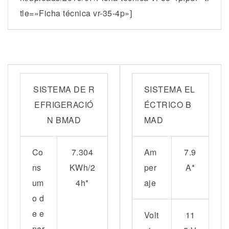
tle=»Ficha técnica vr-35-4p»]
SISTEMA DE R
SISTEMA EL
EFRIGERACIÓ
ÉCTRICO B
N BMAD
MAD
Co
7.304
Am
7.9
ns
KWh/2
per
A*
um
4h*
aje
o d
e e
Volt
11
ner