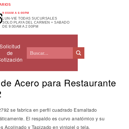
ARIOS
9:00AM A 6:00PM
LUN-VIE TODAS SUCURSALES
SOLO PLAYA DEL CARMEN + SABADO
DE 9:00AM A 2:00PM
Solicitud
de
otización
a de Acero para Restaurante
2
2792 se fabrica en perfil cuadrado Esmaltado
táticamente. El respaldo es curvo anatómico y su
s Acojinado y Tapizado en vinipiel o tela.