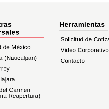
tras
Herramientas
rsales
Solicitud de Cotiz
d de México
Video Corporativo
a (Naucalpan)
Contacto
rrey
lajara
 del Carmen
ma Reapertura)