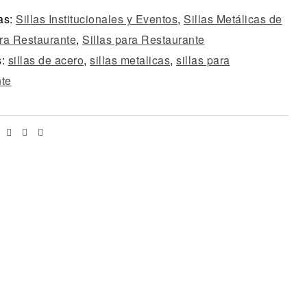
as:
Sillas Institucionales y Eventos
,
Sillas Metálicas de
ra Restaurante
,
Sillas para Restaurante
s:
sillas de acero
,
sillas metalicas
,
sillas para
nte
Facebook
Twitter
Linkedin
Email