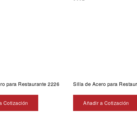
ida
Vista rápida
ero para Restaurante 2226
Silla de Acero para Restau
a Cotización
Añadir a Cotización