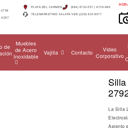
HOR
PLAYA DEL CARMEN
(984) 8733-057 | 8733-989
4-2738
TELEMARKETING XALAPA VER.
(228) 810-8077
4-0297
Muebles
o de
Video
de Acero
Vajilla
Contacto
ación
Corporativo
Inoxidable
C
Sill
279
La Silla 
Electros
Asiento e