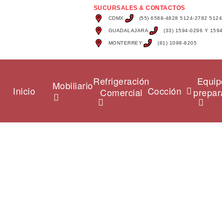
SUCURSALES & CONTACTOS
CDMX
(55) 6588-4828 5124-2782 512
GUADALAJARA
(33) 1594-0296 Y 159
MONTERREY
(81) 1098-8205
Refrigeración
Equip
Mobiliario
Inicio
Cocción
Comercial
prepar