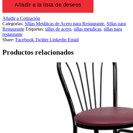
Añadir a la lista de deseos
Añadir a Cotización
Categorías:
Sillas Metálicas de Acero para Restaurante
,
Sillas para
Restaurante
Etiquetas:
sillas de acero
,
sillas metalicas
,
sillas para
restaurante
Share:
Facebook
Twitter
Linkedin
Email
Productos relacionados