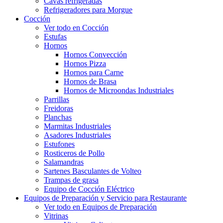
Cavas refrigeradas
Refrigeradores para Morgue
Cocción
Ver todo en Cocción
Estufas
Hornos
Hornos Convección
Hornos Pizza
Hornos para Carne
Hornos de Brasa
Hornos de Microondas Industriales
Parrillas
Freidoras
Planchas
Marmitas Industriales
Asadores Industriales
Estufones
Rosticeros de Pollo
Salamandras
Sartenes Basculantes de Volteo
Trampas de grasa
Equipo de Cocción Eléctrico
Equipos de Preparación y Servicio para Restaurante
Ver todo en Equipos de Preparación
Vitrinas