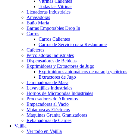
Vitrinas Calientes
Todas las Vitrinas
Licuadoras Industriales
Amasadoras
Baño Maria
Barras Empotrables Drop In
Carros
Carros Calientes
Carros de Servicio para Restaurante
Cafeteras
Percoladoras Industriales
Dispensadores de Bebidas
Exprimidores y Extractores de Jugo
Exprimidores automáticos de naranja y cítricos
Extractores de Jugo
Laminadoras de Masa
Lavavajillas Industriales
Hornos de Microondas Industriales
Procesadores de Alimentos
Empacadoras al Vacío
Matamoscas Eléctricos
Maquinas Granita Granizadoras
Rebanadoras de Carnes
Vajilla
Ver todo en Vajilla