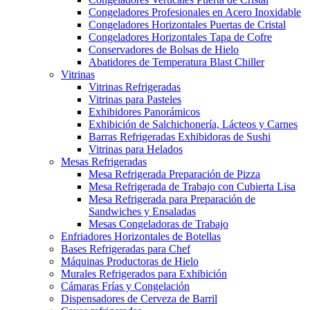
Congeladores Profesionales en Acero Inoxidable
Congeladores Horizontales Puertas de Cristal
Congeladores Horizontales Tapa de Cofre
Conservadores de Bolsas de Hielo
Abatidores de Temperatura Blast Chiller
Vitrinas
Vitrinas Refrigeradas
Vitrinas para Pasteles
Exhibidores Panorámicos
Exhibición de Salchichonería, Lácteos y Carnes
Barras Refrigeradas Exhibidoras de Sushi
Vitrinas para Helados
Mesas Refrigeradas
Mesa Refrigerada Preparación de Pizza
Mesa Refrigerada de Trabajo con Cubierta Lisa
Mesa Refrigerada para Preparación de
Sandwiches y Ensaladas
Mesas Congeladoras de Trabajo
Enfriadores Horizontales de Botellas
Bases Refrigeradas para Chef
Máquinas Productoras de Hielo
Murales Refrigerados para Exhibición
Cámaras Frías y Congelación
Dispensadores de Cerveza de Barril