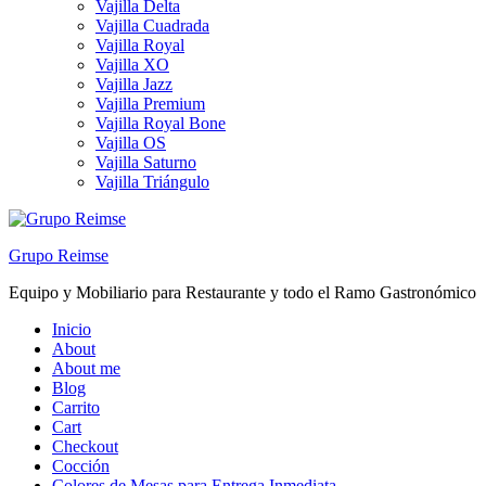
Vajilla Delta
Vajilla Cuadrada
Vajilla Royal
Vajilla XO
Vajilla Jazz
Vajilla Premium
Vajilla Royal Bone
Vajilla OS
Vajilla Saturno
Vajilla Triángulo
Grupo Reimse
Equipo y Mobiliario para Restaurante y todo el Ramo Gastronómico
Inicio
About
About me
Blog
Carrito
Cart
Checkout
Cocción
Colores de Mesas para Entrega Inmediata