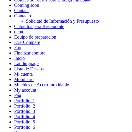
Coming soon
Contact
Contacto
Solicitud de Información y Presupuesto
Cubiertos para Restaurante
demo
Equipo de preparación
EverCompare
Faq
Finalizar compra
Inicio
Landingpage
Lista de Deseos
Mi cuenta
Mobiliario
Muebles de Acero Inoxidable
My account
Pág
Portfolio_1
Portfolio_2
Portfolio_3
Portfolio_4
Portfolio_5
Portfolio_6