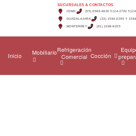
SUCURSALES & CONTACTOS
CDMX
(55) 6588-4828 5124-2782 512
GUADALAJARA
(33) 1594-0296 Y 159
MONTERREY
(81) 1098-8205
Refrigeración
Equip
Mobiliario
Inicio
Cocción
Comercial
prepar