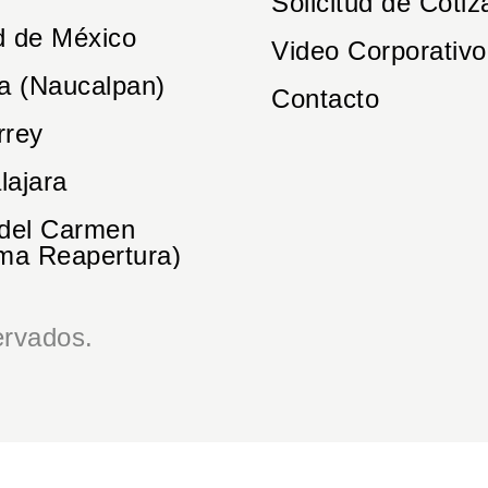
Solicitud de Cotiz
d de México
Video Corporativo
a (Naucalpan)
Contacto
rrey
lajara
 del Carmen
ma Reapertura)
rvados.