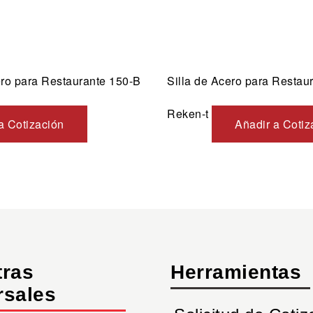
ero para Restaurante 150-B
Silla de Acero para Restau
Reken-t
a Cotización
Añadir a Cotiz
tras
Herramientas
rsales