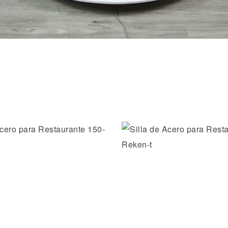
la lista de deseos
Añadir a la lista de dese
ida
Vista rápida