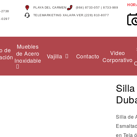
HOR
PLAYA DEL CARMEN
(984) 8733-057 | 8733-989
4-2738
TELEMARKETING XALAPA VER.
(228) 810-8077
4-0297
Muebles
o de
Video
de Acero
Vajilla
Contacto
ación
Corporativo
Inoxidable
C
Sill
Dub
Silla de
Esmaltad
en Tela ó