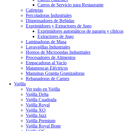
Carros de Servicio para Restaurante
Cafeteras
Percoladoras Industriales
Dispensadores de Bebidas
Exprimidores y Extractores de Jugo
Exprimidores automáticos de naranja y cítricos
Extractores de Jugo
Laminadoras de Masa
Lavavajillas Industriales
Hornos de Microondas Industriales
Procesadores de Alimentos
Empacadoras al Vacío
Matamoscas Eléctricos
Maquinas Granita Granizadoras
Rebanadoras de Carnes
Vajilla
Ver todo en Vajilla
Vajilla Delta
Vajilla Cuadrada
Vajilla Royal
Vajilla XO
Vajilla Jazz
Vajilla Premium
Vajilla Royal Bone