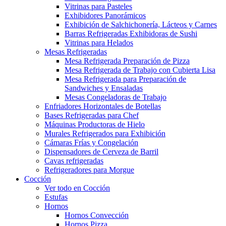
Vitrinas para Pasteles
Exhibidores Panorámicos
Exhibición de Salchichonería, Lácteos y Carnes
Barras Refrigeradas Exhibidoras de Sushi
Vitrinas para Helados
Mesas Refrigeradas
Mesa Refrigerada Preparación de Pizza
Mesa Refrigerada de Trabajo con Cubierta Lisa
Mesa Refrigerada para Preparación de
Sandwiches y Ensaladas
Mesas Congeladoras de Trabajo
Enfriadores Horizontales de Botellas
Bases Refrigeradas para Chef
Máquinas Productoras de Hielo
Murales Refrigerados para Exhibición
Cámaras Frías y Congelación
Dispensadores de Cerveza de Barril
Cavas refrigeradas
Refrigeradores para Morgue
Cocción
Ver todo en Cocción
Estufas
Hornos
Hornos Convección
Hornos Pizza