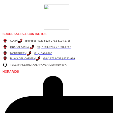
SUCURSALES & CONTACTOS
CDMX
(55) 6588-4828 5124-2782 5124-2738
GUADALAJARA
(33) 1594-0296 Y 1594-0297
MONTERREY
(81) 1098-8205
PLAYA DEL CARMEN
(984) 8733-057 | 8733-989
TELEMARKETING XALAPA VER.
(228) 810-8077
HORARIOS