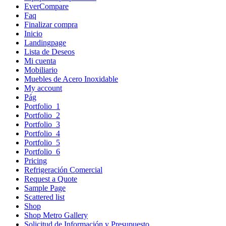
EverCompare
Faq
Finalizar compra
Inicio
Landingpage
Lista de Deseos
Mi cuenta
Mobiliario
Muebles de Acero Inoxidable
My account
Pág
Portfolio_1
Portfolio_2
Portfolio_3
Portfolio_4
Portfolio_5
Portfolio_6
Pricing
Refrigeración Comercial
Request a Quote
Sample Page
Scattered list
Shop
Shop Metro Gallery
Solicitud de Información y Presupuesto