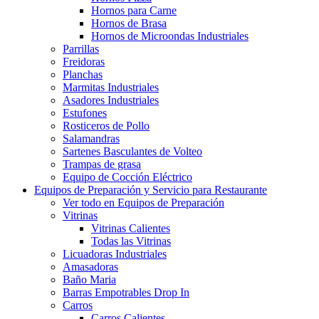
Hornos para Carne
Hornos de Brasa
Hornos de Microondas Industriales
Parrillas
Freidoras
Planchas
Marmitas Industriales
Asadores Industriales
Estufones
Rosticeros de Pollo
Salamandras
Sartenes Basculantes de Volteo
Trampas de grasa
Equipo de Cocción Eléctrico
Equipos de Preparación y Servicio para Restaurante
Ver todo en Equipos de Preparación
Vitrinas
Vitrinas Calientes
Todas las Vitrinas
Licuadoras Industriales
Amasadoras
Baño Maria
Barras Empotrables Drop In
Carros
Carros Calientes