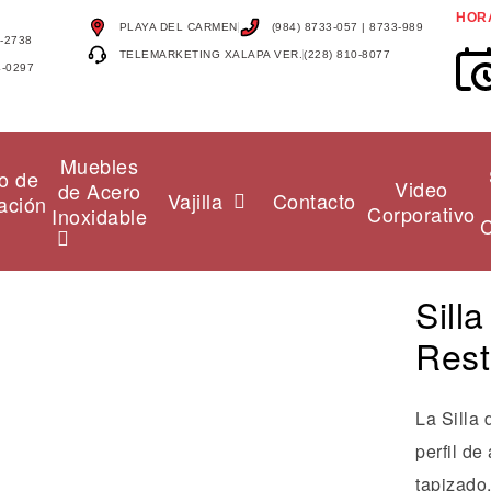
HOR
PLAYA DEL CARMEN
(984) 8733-057 | 8733-989
4-2738
TELEMARKETING XALAPA VER.
(228) 810-8077
4-0297
Muebles
o de
Video
de Acero
Vajilla
Contacto
ación
Corporativo
Inoxidable
C
Sill
Rest
La Silla
perfil de
tapizado