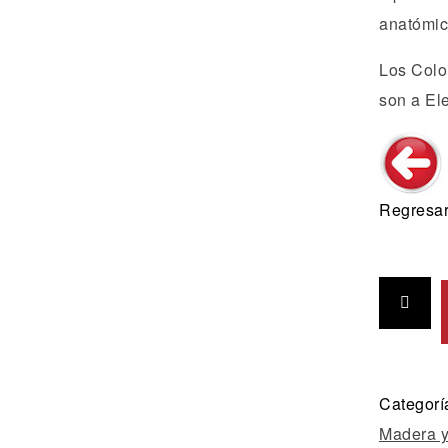
anatómic
Los Color
son a Ele
Regresar
Categorí
Madera y