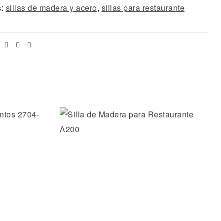
s:
sillas de madera y acero
,
sillas para restaurante
Facebook
Twitter
Linkedin
Email
os
Añadir a la lista de deseos
Vista rápida