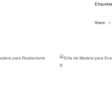
Etiqueta
Share:
la lista de deseos
Añadir a la lista de dese
ida
Vista rápida