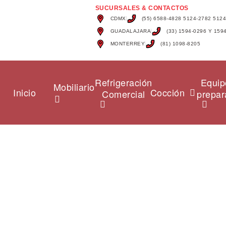
SUCURSALES & CONTACTOS
CDMX
(55) 6588-4828 5124-2782 512
GUADALAJARA
(33) 1594-0296 Y 159
MONTERREY
(81) 1098-8205
Refrigeración
Equip
Mobiliario
Inicio
Cocción
Comercial
prepar