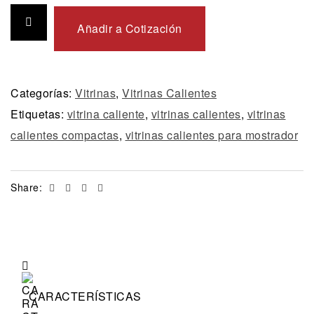
Añadir a Cotización
Categorías:
Vitrinas
,
Vitrinas Calientes
Etiquetas:
vitrina caliente
,
vitrinas calientes
,
vitrinas
calientes compactas
,
vitrinas calientes para mostrador
Facebook
Twitter
Linkedin
Email
Share:
CARACTERÍSTICAS