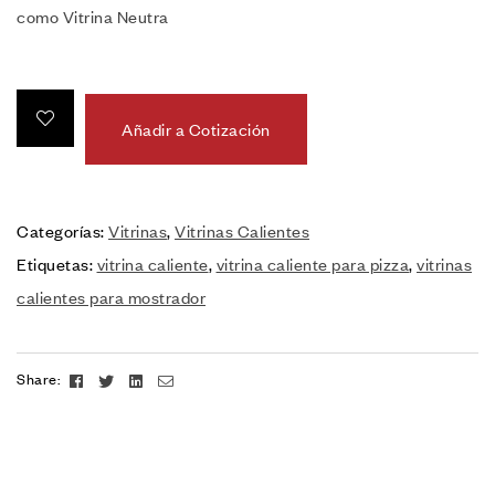
como Vitrina Neutra
Añadir a Cotización
Categorías:
Vitrinas
,
Vitrinas Calientes
Etiquetas:
vitrina caliente
,
vitrina caliente para pizza
,
vitrinas
calientes para mostrador
Facebook
Twitter
Linkedin
Email
Share: