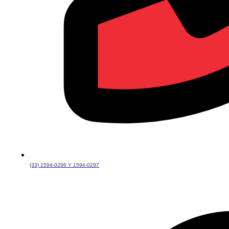
(33) 1594-0296 Y 1594-0297