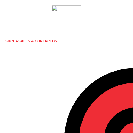
SUCURSALES & CONTACTOS