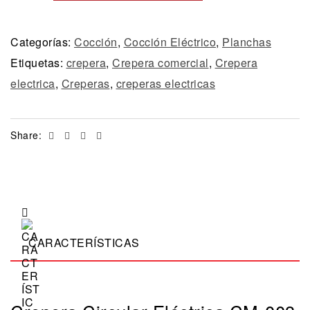
Categorías:
Cocción
,
Cocción Eléctrico
,
Planchas
Etiquetas:
crepera
,
Crepera comercial
,
Crepera
electrica
,
Creperas
,
creperas electricas
Facebook
Twitter
Linkedin
Email
Share:
CARACTERÍSTICAS