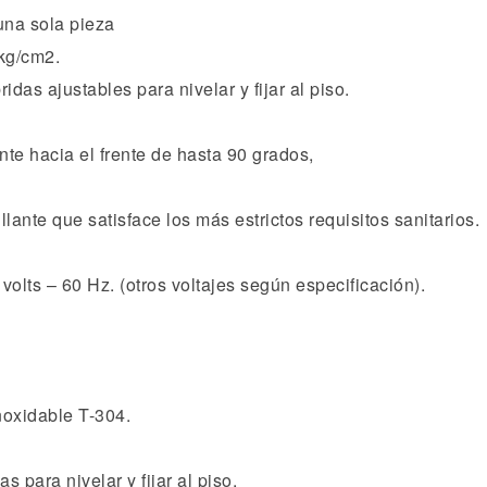
una sola pieza
 kg/cm2.
das ajustables para nivelar y fijar al piso.
te hacia el frente de hasta 90 grados,
lante que satisface los más estrictos requisitos sanitarios.
volts – 60 Hz. (otros voltajes según especificación).
noxidable T-304.
 para nivelar y fijar al piso.