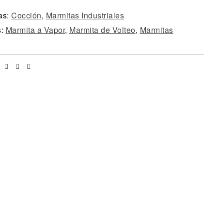
as:
Cocción
,
Marmitas Industriales
s:
Marmita a Vapor
,
Marmita de Volteo
,
Marmitas
Facebook
Twitter
Linkedin
Email