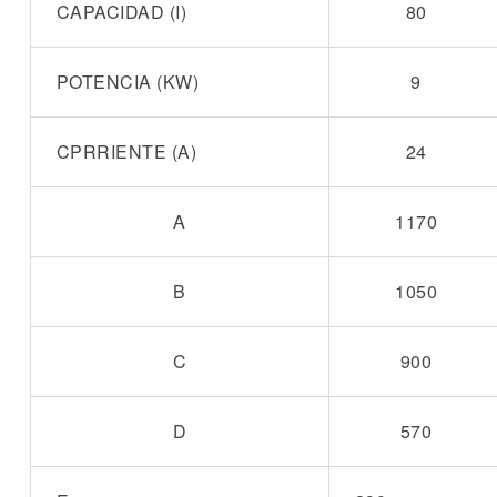
CAPACIDAD (I)
80
POTENCIA (KW)
9
CPRRIENTE (A)
24
A
1170
B
1050
C
900
D
570