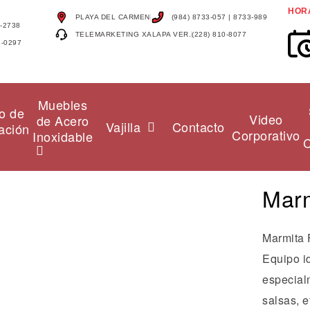
HOR
PLAYA DEL CARMEN
(984) 8733-057 | 8733-989
4-2738
TELEMARKETING XALAPA VER.
(228) 810-8077
4-0297
Muebles
o de
Video
de Acero
Vajilla
Contacto
ación
Corporativo
Inoxidable
C
Marm
Marmita 
Equipo id
especialm
salsas, 