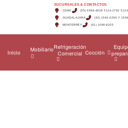
SUCURSALES & CONTACTOS
CDMX
(55) 6588-4828 5124-2782 512
GUADALAJARA
(33) 1594-0296 Y 159
MONTERREY
(81) 1098-8205
Refrigeración
Equip
Mobiliario
Inicio
Cocción
Comercial
prepar