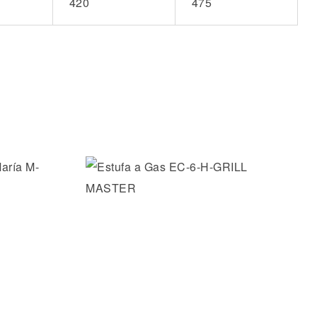
420
475
os
Añadir a la lista de deseos
Vista rápida