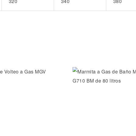
320
340
380
la lista de deseos
Añadir a la lista de dese
ida
Vista rápida