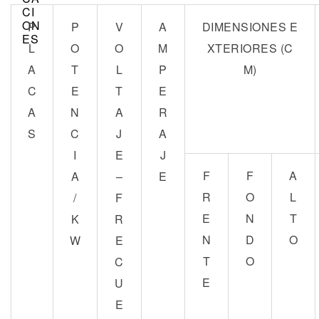
P
P
V
A
DIMENSIONES E
L
O
O
M
XTERIORES (C
A
T
L
P
M)
C
E
T
E
A
N
A
R
S
C
J
A
I
E
J
F
F
A
A
–
E
R
O
L
/
F
E
N
T
K
R
N
D
O
W
E
T
O
C
E
U
E