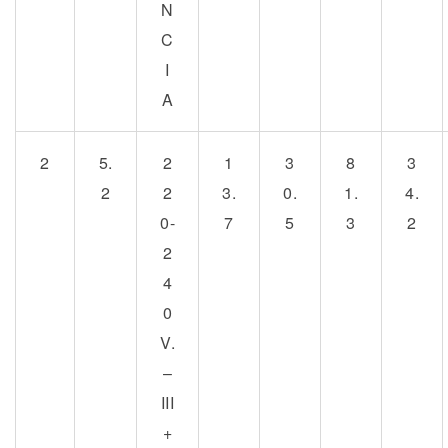
N
C
I
A
2
5.
2
1
3
8
3
2
2
3.
0.
1.
4.
0-
7
5
3
2
2
4
0
V.
–
III
+