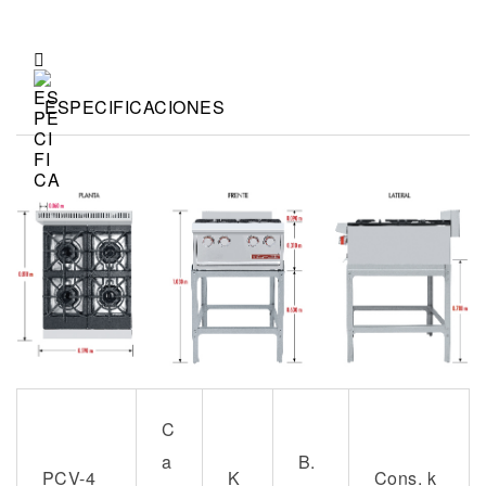
ESPECIFICACIONES
C
a
B.
PCV-4
K
Cons. k