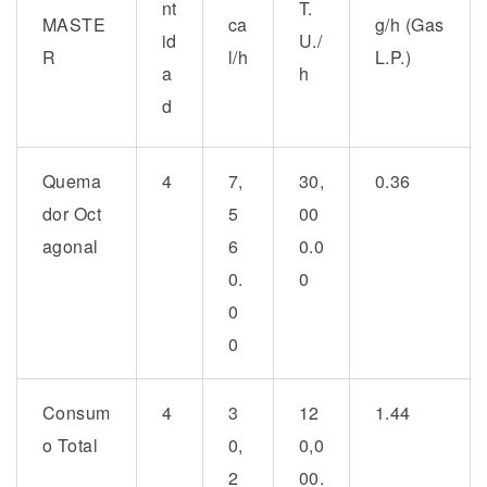
nt
T.
MASTE
ca
g/h
(Gas
id
U./
R
l/h
L.P.)
a
h
d
Quema
4
7,
30,
0.36
dor Oct
5
00
agonal
6
0.0
0.
0
0
0
Consum
4
3
12
1.44
o Total
0,
0,0
2
00.