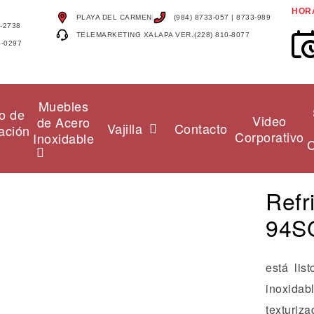
HOR
PLAYA DEL CARMEN
(984) 8733-057 | 8733-989
4-2738
TELEMARKETING XALAPA VER.
(228) 810-8077
4-0297
Muebles
o de
Video
de Acero
Vajilla
Contacto
ación
Corporativo
Inoxidable
C
Refr
94S
está list
inoxidabl
texturiza