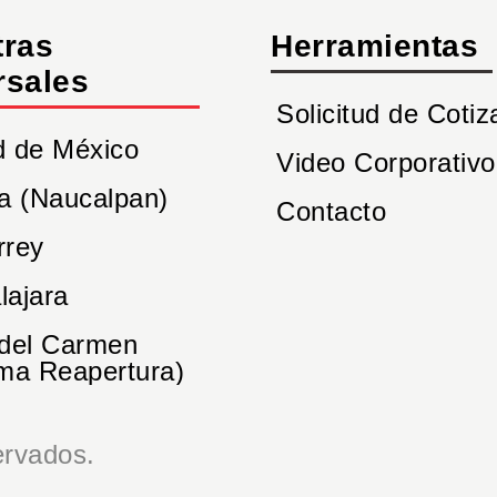
tras
Herramientas
rsales
Solicitud de Cotiz
d de México
Video Corporativo
a (Naucalpan)
Contacto
rrey
lajara
 del Carmen
ma Reapertura)
rvados.