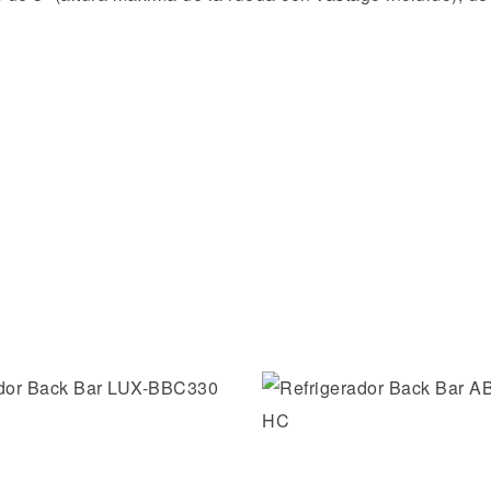
la lista de deseos
Añadir a la lista de dese
ida
Vista rápida