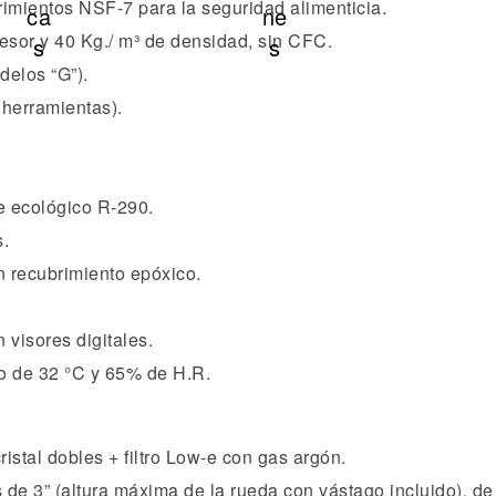
rimientos NSF-7 para la seguridad alimenticia.
esor y 40 Kg./ m³ de densidad, sin CFC.
delos “G”).
 herramientas).
te ecológico R-290.
.
n recubrimiento epóxico.
 visores digitales.
no de 32 °C y 65% de H.R.
stal dobles + filtro Low-e con gas argón.
 3” (altura máxima de la rueda con vástago incluido), de la