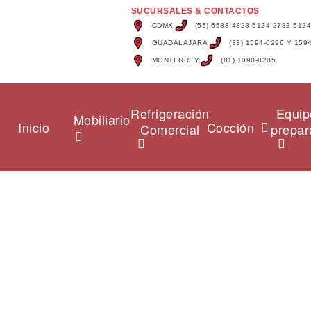
SUCURSALES & CONTACTOS
CDMX
(55) 6588-4828 5124-2782 512
GUADALAJARA
(33) 1594-0296 Y 159
MONTERREY
(81) 1098-8205
Refrigeración
Equip
Mobiliario
Inicio
Cocción
Comercial
prepar