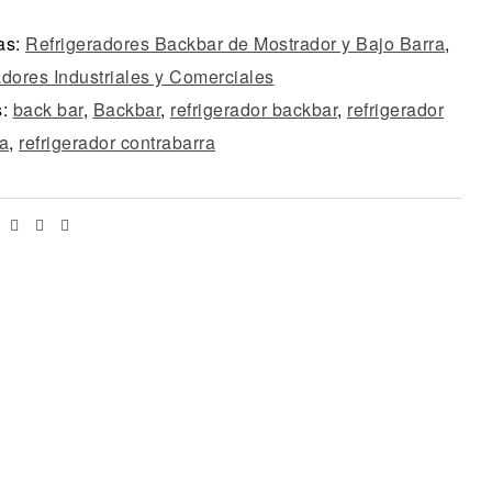
as:
Refrigeradores Backbar de Mostrador y Bajo Barra
,
adores Industriales y Comerciales
s:
back bar
,
Backbar
,
refrigerador backbar
,
refrigerador
ra
,
refrigerador contrabarra
Facebook
Twitter
Linkedin
Email