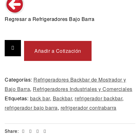
Regresar a Refrigeradores Bajo Barra
Añadir a Cotización
Categorías:
Refrigeradores Backbar de Mostrador y
Bajo Barra
,
Refrigeradores Industriales y Comerciales
Etiquetas:
back bar
,
Backbar
,
refrigerador backbar
,
refrigerador bajo barra
,
refrigerador contrabarra
Facebook
Twitter
Linkedin
Email
Share: