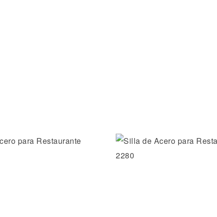
la lista de deseos
Añadir a la lista de dese
ida
Vista rápida