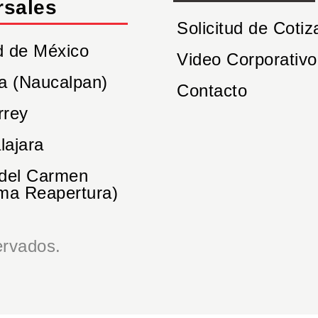
rsales
Solicitud de Cotiz
d de México
Video Corporativo
a (Naucalpan)
Contacto
rrey
lajara
 del Carmen
ma Reapertura)
rvados.