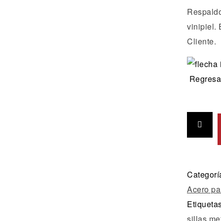
Respaldo
vinipiel.
Cliente.
Regresar
Categorí
Acero pa
Etiqueta
sillas me