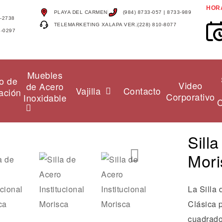
HOR
PLAYA DEL CARMEN
(984) 8733-057 | 8733-989
4-2738
TELEMARKETING XALAPA VER.
(228) 810-8077
4-0297
Muebles
o de
Video
de Acero
Vajilla
Contacto
ación
Corporativo
Inoxidable
C
Sill
Mori
🔍
La Silla 
Clásica 
cuadrado