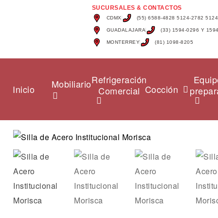
SUCURSALES & CONTACTOS
CDMX
(55) 6588-4828 5124-2782 512
GUADALAJARA
(33) 1594-0296 Y 159
MONTERREY
(81) 1098-8205
Refrigeración
Equip
Mobiliario
Inicio
Cocción
Comercial
prepar