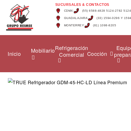
SUCURSALES & CONTACTOS
CDMX
(55) 6588-4828 5124-2782 512
GUADALAJARA
(33) 1594-0296 Y 159
MONTERREY
(81) 1098-8205
Refrigeración
Equip
Mobiliario
Inicio
Cocción
Comercial
prepar