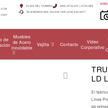
HOR
PLAYA DEL CARMEN
(984) 8733-057 | 8733-989
4-2738
TELEMARKETING XALAPA VER.
(228) 810-8077
4-0297
Muebles
o de
Video
de Acero
Vajilla
Contacto
ación
Corporativo
Inoxidable
C
TRU
LD 
🔍
El fabri
Línea Pr
de refri