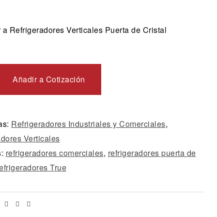
a Refrigeradores Verticales Puerta de Cristal
Añadir a Cotización
as:
Refrigeradores Industriales y Comerciales
,
adores Verticales
s:
refrigeradores comerciales
,
refrigeradores puerta de
efrigeradores True
Facebook
Twitter
Linkedin
Email