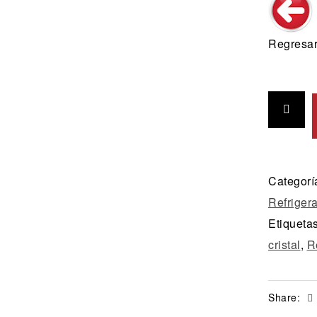
Regresar 
Categorí
Refriger
Etiqueta
cristal
,
R
Share: