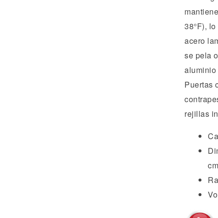
mantiene
38°F), lo
acero lam
se pela o
aluminio
Puertas c
contrapes
rejillas i
Ca
Di
cm
Ra
Vo