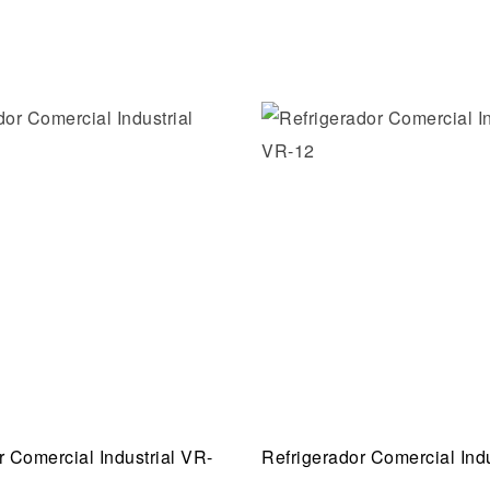
la lista de deseos
Añadir a la lista de dese
ida
Vista rápida
r Comercial Industrial VR-
Refrigerador Comercial Indu