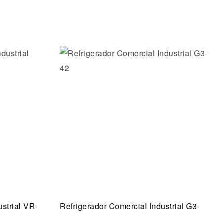
os
Añadir a la lista de deseos
Vista rápida
strial VR-
Refrigerador Comercial Industrial G3-