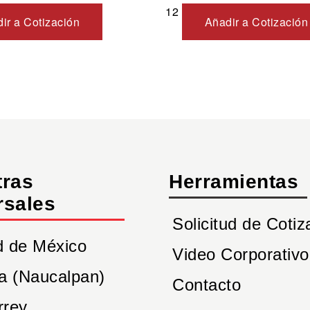
12
ir a Cotización
Añadir a Cotización
tras
Herramientas
rsales
Solicitud de Cotiz
d de México
Video Corporativo
a (Naucalpan)
Contacto
rrey