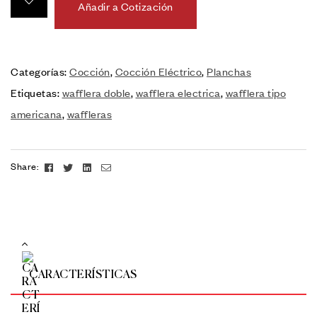
Añadir a Cotización
Categorías:
Cocción
,
Cocción Eléctrico
,
Planchas
Etiquetas:
wafflera doble
,
wafflera electrica
,
wafflera tipo
americana
,
waffleras
Facebook
Twitter
Linkedin
Email
Share:
CARACTERÍSTICAS